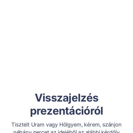
Visszajelzés
prezentációról
Tisztelt Uram vagy Hölgyem, kérem, szánjon
néhány percet az idejéből az alábbi kérdőív