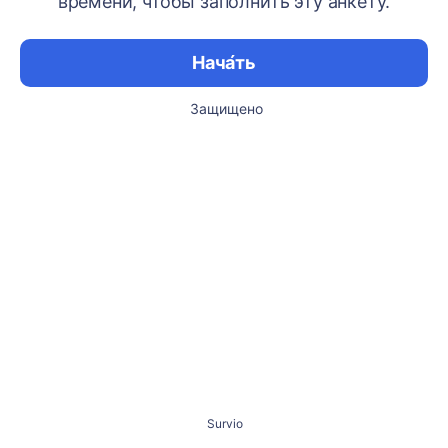
времени, чтобы заполнить эту анкету.
Нача́ть
Защищено
Survio