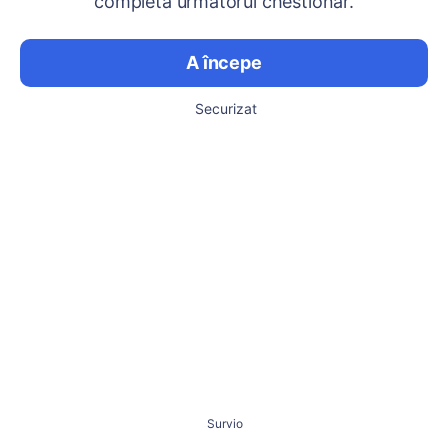
completa următorul chestionar.
A începe
Securizat
Survio