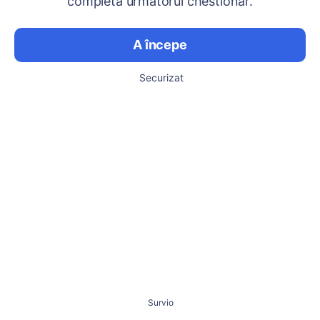
completa următorul chestionar.
A începe
Securizat
Survio