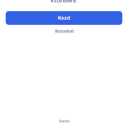
kitöltésére.
Kezd
Biztosított
Survio