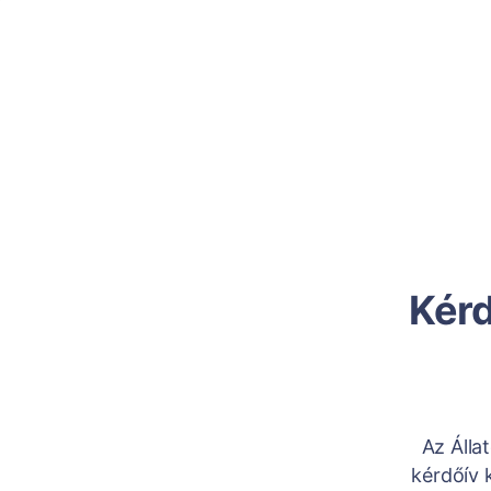
Kérd
Az Álla
kérdőív 