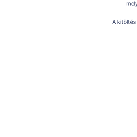
mely
A kitölté