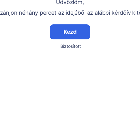
Üdvözlöm,
ánjon néhány percet az idejéből az alábbi kérdőív kit
Kezd
Biztosított