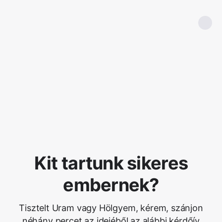
Kit tartunk sikeres
embernek?
Tisztelt Uram vagy Hölgyem, kérem, szánjon
néhány percet az idejéből az alábbi kérdőív