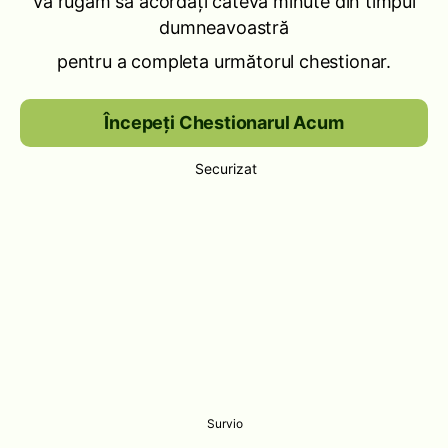
Vă rugăm să acordați câteva minute din timpul
dumneavoastră
pentru a completa următorul chestionar.
Începeți Chestionarul Acum
Securizat
Survio