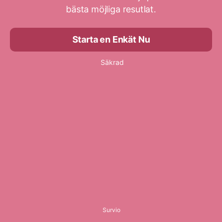
bästa möjliga resutlat.
Starta en Enkät Nu
Säkrad
Survio