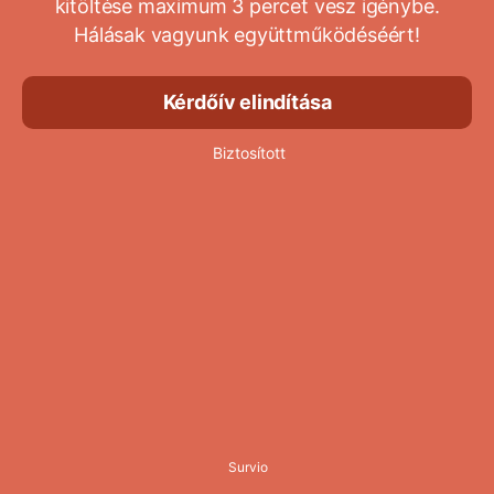
kitöltése maximum 3 percet vesz igénybe.
Hálásak vagyunk együttműködéséért!
Kérdőív elindítása
Biztosított
Survio