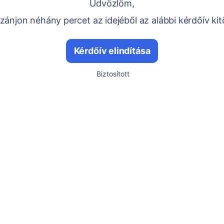
Üdvözlöm,
ánjon néhány percet az idejéből az alábbi kérdőív kit
Kérdőív elindítása
Biztosított