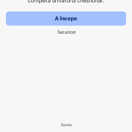
completa următorul chestionar.
A începe
Securizat
Survio