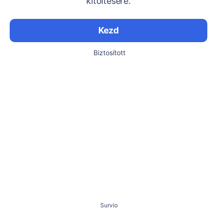
kitöltésére.
Kezd
Biztosított
Survio