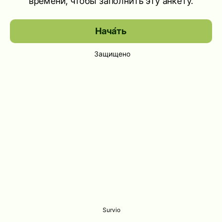
времени, чтобы заполнить эту анкету.
Нача́ть
Защищено
Survio