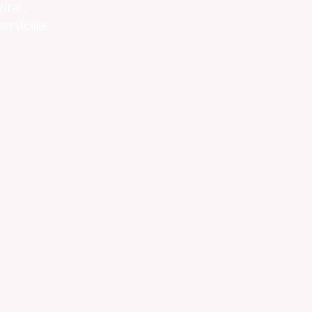
itat.
rviciile.