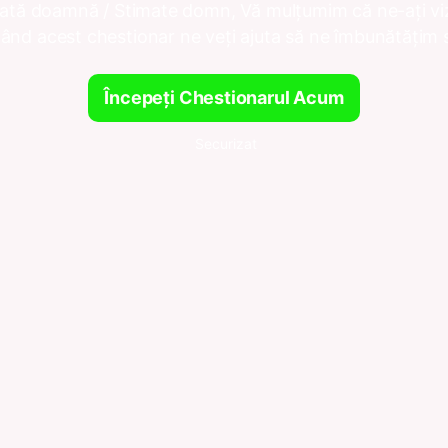
ată doamnă / Stimate domn, Vă mulțumim că ne-ați viz
nd acest chestionar ne veți ajuta să ne îmbunătățim se
Începeți Chestionarul Acum
Securizat