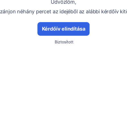
Üdvözlöm,
ánjon néhány percet az idejéből az alábbi kérdőív kit
Kérdőív elindítása
Biztosított