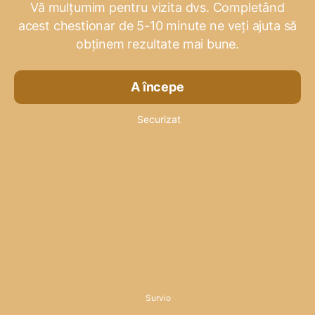
Vă mulțumim pentru vizita dvs. Completând
acest chestionar de 5-10 minute ne veți ajuta să
obținem rezultate mai bune.
A începe
Securizat
Survio