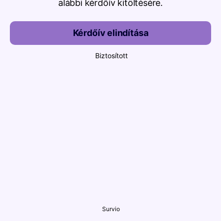
alábbi kérdőív kitöltésére.
Kérdőív elindítása
Biztosított
Survio