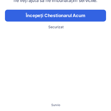
ne veți ajuta să ne îmbunătățim serviciile.
Începeți Chestionarul Acum
Securizat
Survio