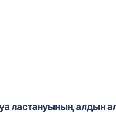
уа ластануының алдын а