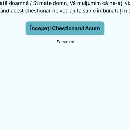
ată doamnă / Stimate domn, Vă mulțumim că ne-ați viz
nd acest chestionar ne veți ajuta să ne îmbunătățim se
Începeți Chestionarul Acum
Securizat