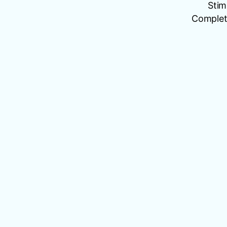
Stim
Completâ