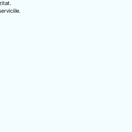
itat.
rviciile.