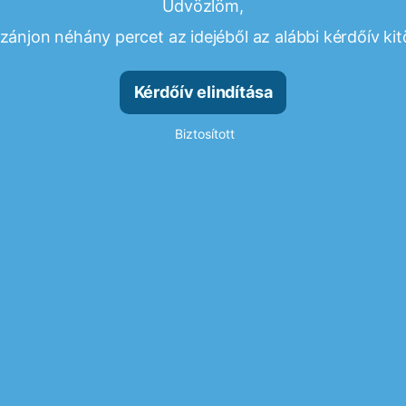
Üdvözlöm,
ánjon néhány percet az idejéből az alábbi kérdőív kit
Kérdőív elindítása
Biztosított