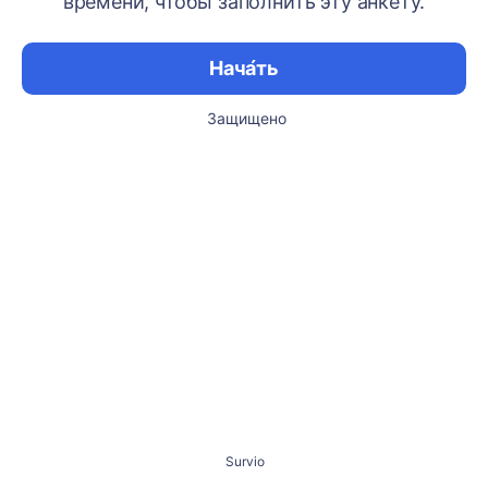
времени, чтобы заполнить эту анкету.
Нача́ть
Защищено
Survio