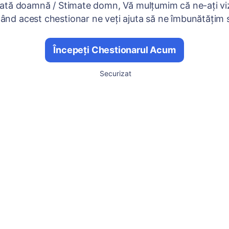
ată doamnă / Stimate domn, Vă mulțumim că ne-ați viz
nd acest chestionar ne veți ajuta să ne îmbunătățim se
Începeți Chestionarul Acum
Securizat