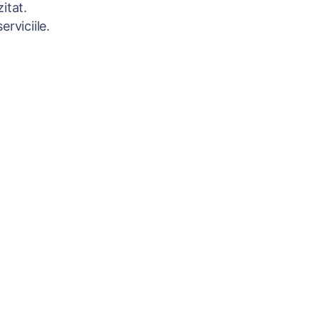
itat.
rviciile.