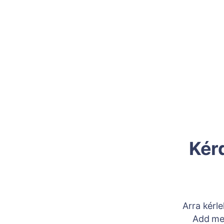
Kérd
Arra kérl
Add meg