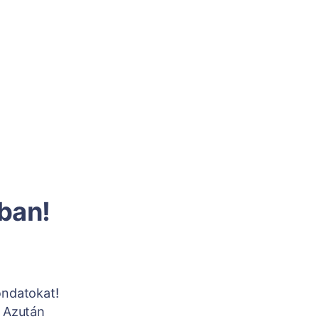
tban!
ondatokat!
. Azután