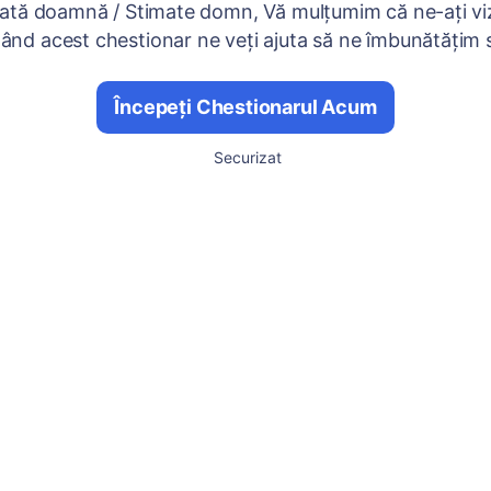
ată doamnă / Stimate domn, Vă mulțumim că ne-ați viz
nd acest chestionar ne veți ajuta să ne îmbunătățim se
Începeți Chestionarul Acum
Securizat