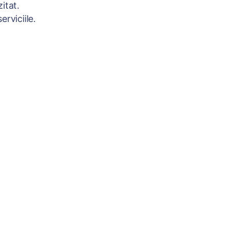
itat.
rviciile.