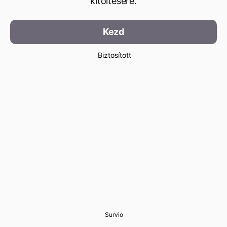
kitöltésére.
Kezd
Biztosított
Survio