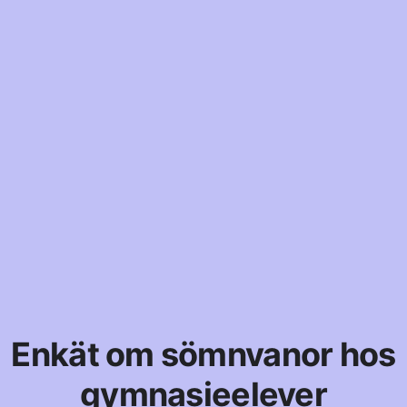
Enkät om sömnvanor hos
gymnasieelever