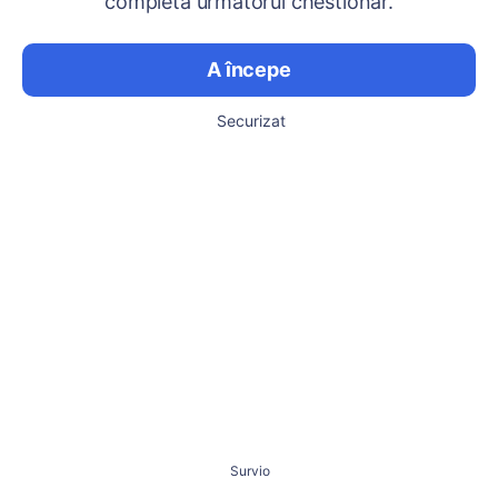
completa următorul chestionar.
A începe
Securizat
Survio