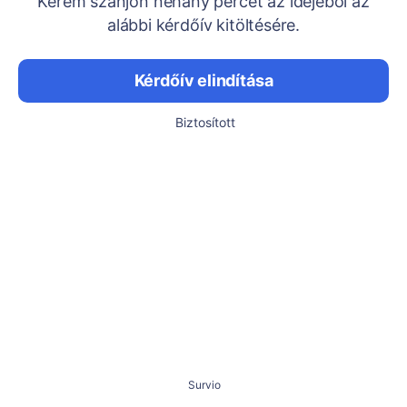
Kérem szánjon néhány percet az idejéből az
alábbi kérdőív kitöltésére.
Kérdőív elindítása
Biztosított
Survio