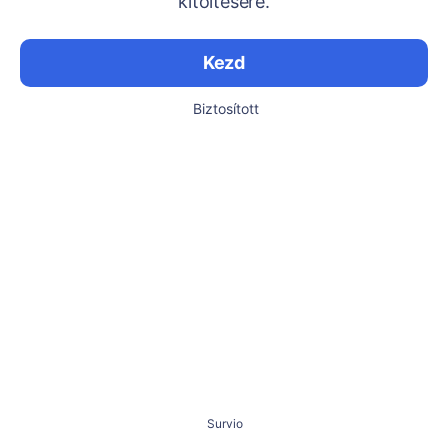
kitöltésére.
Kezd
Biztosított
Survio