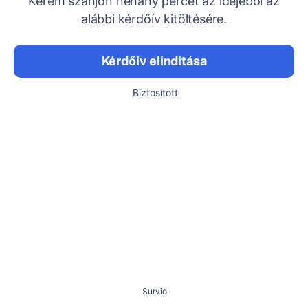
Kérem szánjon néhány percet az idejéből az
alábbi kérdőív kitöltésére.
Kérdőív elindítása
Biztosított
Survio