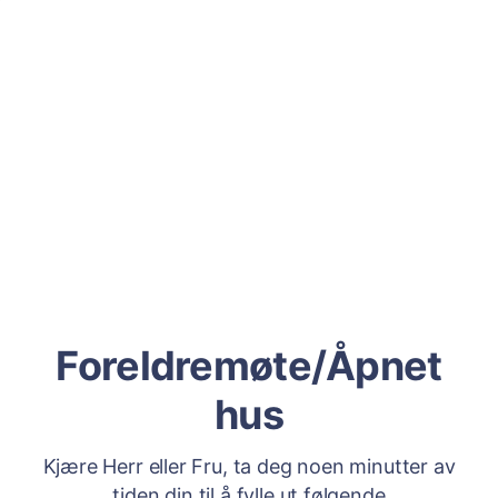
Foreldremøte/Åpnet
hus
Kjære Herr eller Fru, ta deg noen minutter av
tiden din til å fylle ut følgende