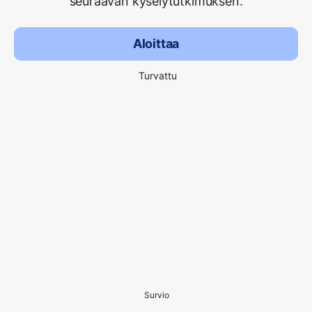
seuraavan kyselytutkimuksen.
Aloittaa
Turvattu
Survio