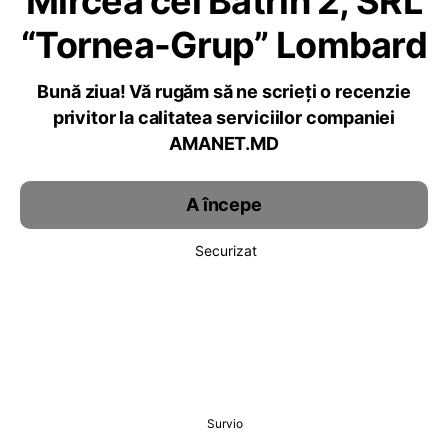
Mircea cel Batrin 2, SRL
“Tornea-Grup” Lombard
Bună ziua! Vă rugăm să ne scrieți o recenzie
privitor la calitatea serviciilor companiei
AMANET.MD
A începe
Securizat
Survio