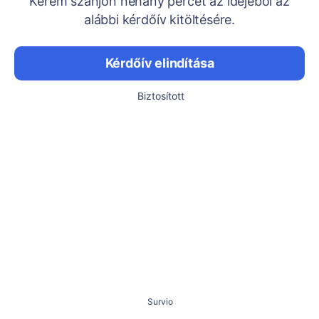
Kérem szánjon néhány percet az idejéből az
alábbi kérdőív kitöltésére.
Kérdőív elindítása
Biztosított
Survio