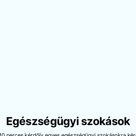
Egészségügyi szokások
10 perces kérdőív egyes egészségügyi szokásokra kér