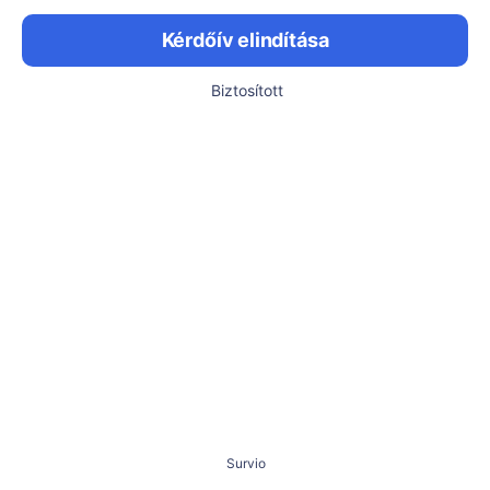
Kérdőív elindítása
Biztosított
Survio