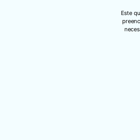
Este q
preenc
neces