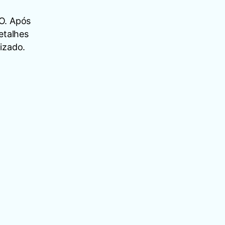
O. Após
etalhes
izado.