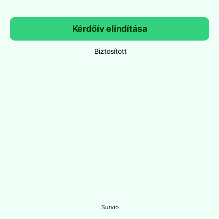
Kérdőív elindítása
Biztosított
Survio