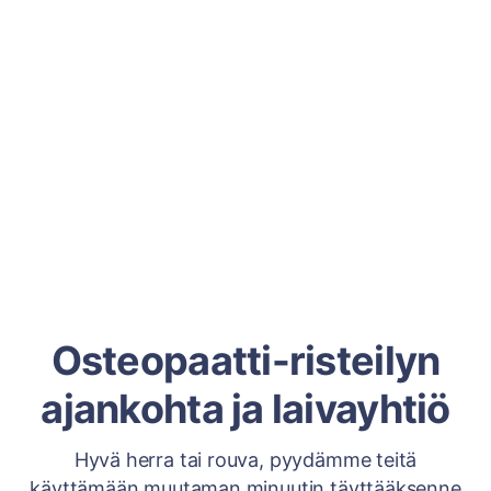
Osteopaatti-risteilyn
ajankohta ja laivayhtiö
Hyvä herra tai rouva, pyydämme teitä
käyttämään muutaman minuutin täyttääksenne