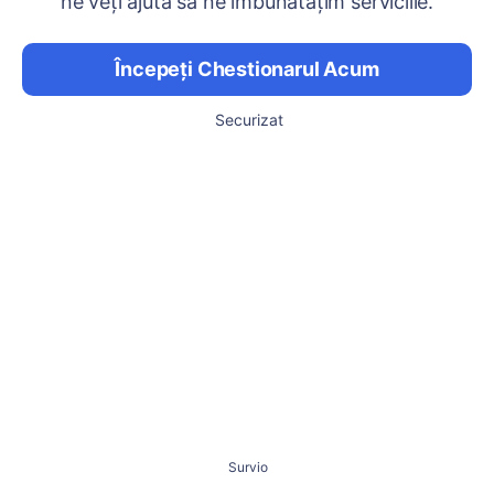
ne veți ajuta să ne îmbunătățim serviciile.
Începeți Chestionarul Acum
Securizat
Survio