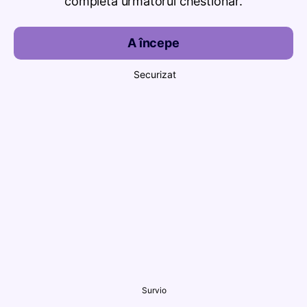
completa următorul chestionar.
A începe
Securizat
Survio