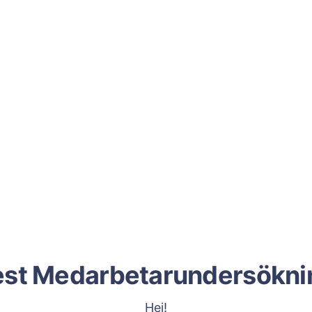
est Medarbetarundersökni
Hej!