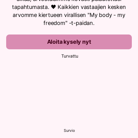
tapahtumasta. 🖤 Kaikkien vastaajien kesken
arvomme kiertueen virallisen "My body - my
freedom" -t-paidan.
Aloita kysely nyt
Turvattu
Survio