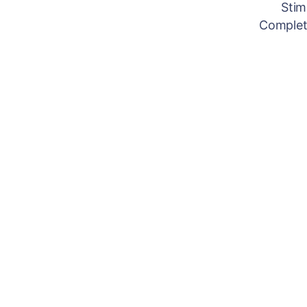
Stim
Completâ