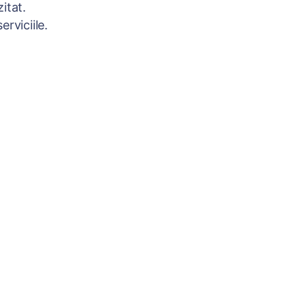
itat.
rviciile.