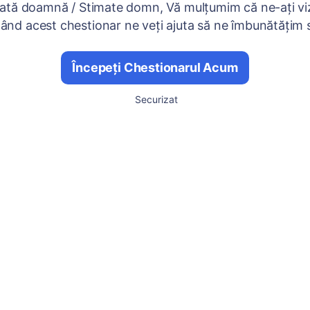
ată doamnă / Stimate domn, Vă mulțumim că ne-ați viz
nd acest chestionar ne veți ajuta să ne îmbunătățim se
Începeți Chestionarul Acum
Securizat