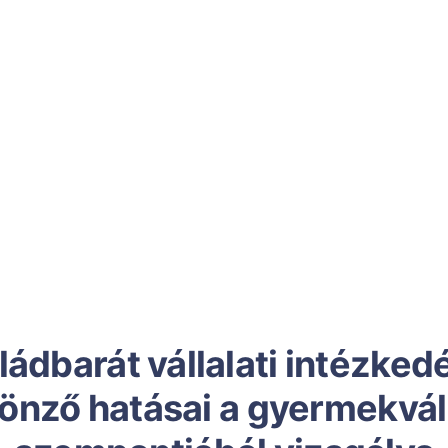
ládbarát vállalati intézked
önző hatásai a gyermekvál