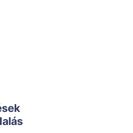
ések
lalás