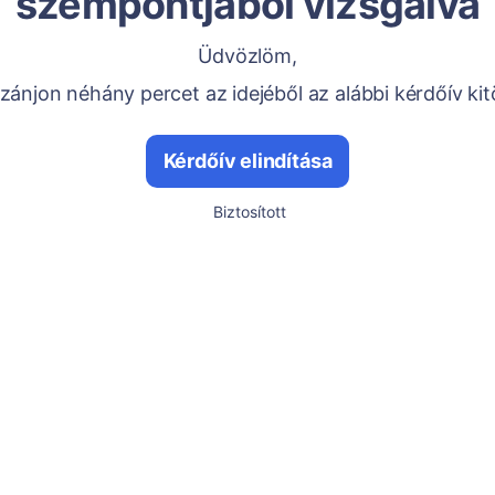
szempontjából vizsgálva
Üdvözlöm,
ánjon néhány percet az idejéből az alábbi kérdőív kit
Kérdőív elindítása
Biztosított