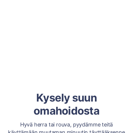
Kysely suun
omahoidosta
Hyvä herra tai rouva, pyydämme teitä
käyttämään muutaman minuutin täyttääksenne