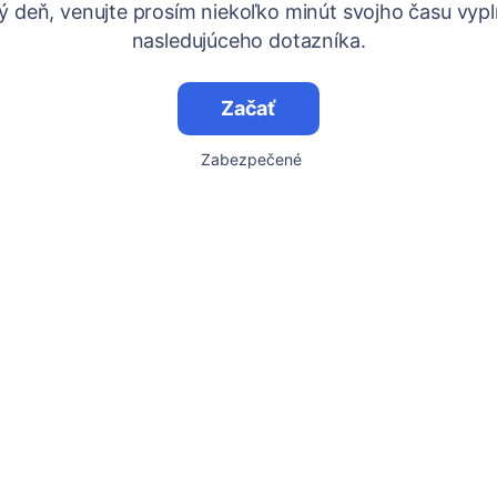
ý deň, venujte prosím niekoľko minút svojho času vypl
nasledujúceho dotazníka.
Začať
Zabezpečené